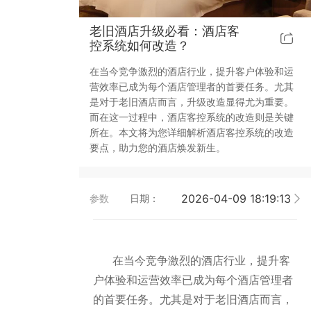
靓典系列智能开关
客控系统方案4
老旧酒店升级必看：酒店客
控系统如何改造？
睿典系列智能开关
客控系统方案5
在当今竞争激烈的酒店行业，提升客户体验和运
营效率已成为每个酒店管理者的首要任务。尤其
君典系列智能开关
是对于老旧酒店而言，升级改造显得尤为重要。
而在这一过程中，酒店客控系统的改造则是关键
凯越系列智能开关
所在。本文将为您详细解析酒店客控系统的改造
要点，助力您的酒店焕发新生。
九游官方网页版-九游（中国） 智能开关
2026-04-09 18:19:13
参数
日期：
大板系列智能开关
摇杆系列智能开关
在当今竞争激烈的酒店行业，提升客
精雕系列智能开关
户体验和运营效率已成为每个酒店管理者
的首要任务。尤其是对于老旧酒店而言，
70款的智能开关