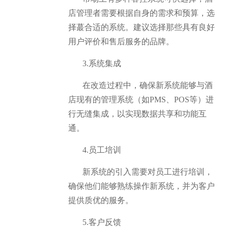
店管理者需要根据自身的需求和预算，选
择蕞合适的系统。建议选择那些具有良好
用户评价和售后服务的品牌。
3.系统集成
在改造过程中，确保新系统能够与酒
店现有的管理系统（如PMS、POS等）进
行无缝集成，以实现数据共享和功能互
通。
4.员工培训
新系统的引入需要对员工进行培训，
确保他们能够熟练操作新系统，并为客户
提供质优的服务。
5.客户反馈