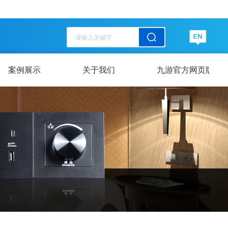
历史记录
清空记录
历史记录
清空记录
案例展示
关于我们
九游官方网页版-九