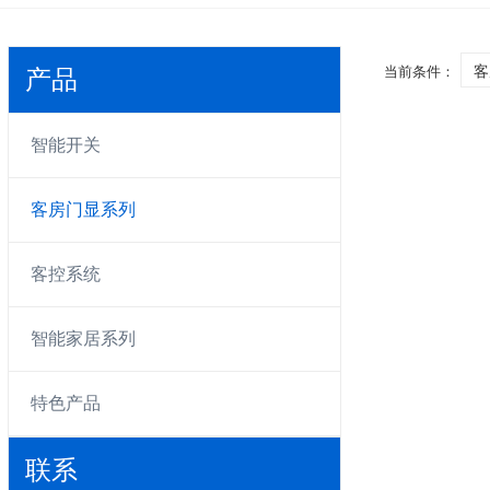
客
当前条件：
产品
智能开关
客房门显系列
客控系统
智能家居系列
特色产品
联系