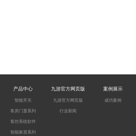
产品中心
九游官方网页版
案例展示
智能开关
九游官方网页版
成功案例
客房门显系列
行业新闻
客控系统软件
智能家居系列