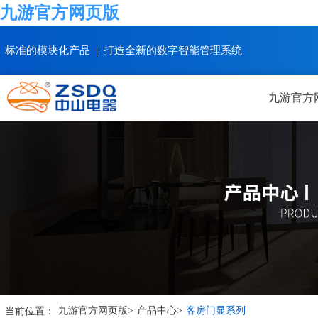
九游官方网页版
标准的模块化产品 | 打造全新的数字智能管理系统
九游官方
当前位置：
九游官方网页版
>
产品中心
>
客房门显系列