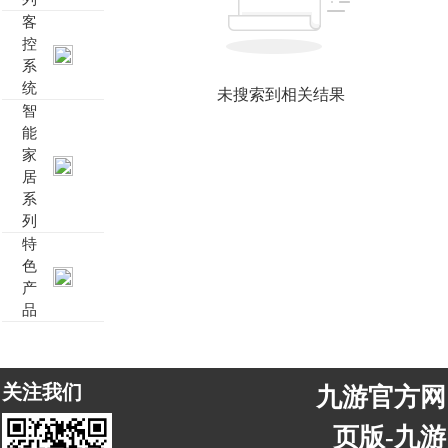
客
靓典系列智能开关
客控系统方案4
控
系
统
睿典系列智能开关
客控系统方案5
未搜索到相关结果
智
能
君典系列智能开关
家
居
凯越系列智能开关
系
列
九游官方网页版-九游（中国） 智能开关
特
色
产
大板系列智能开关
品
摇杆系列智能开关
关注我们
九游官方网
精雕系列智能开关
页版-九游
70款的智能开关