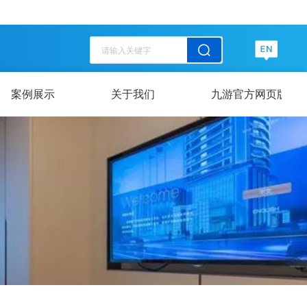
历史记录
清空记录
历史记录
清空记录
案例展示
关于我们
九游官方网页版-九