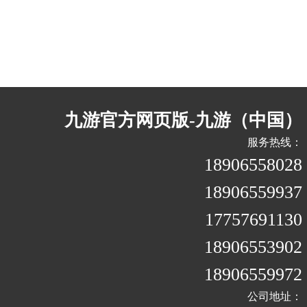
九游官方网页版-九游（中国）
服务热线：
18906558028
18906559937
17757691130
18906553902
18906559972
公司地址：