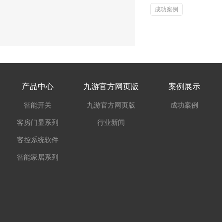
成功案例
产品中心
九游官方网页版
案例展示
智能开关
九游官方网页版
成功案例
客房门显系列
行业新闻
客控系统软件
智能家居系列