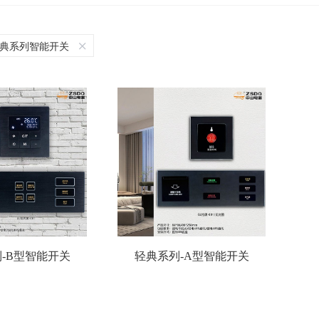
典系列智能开关
-B型智能开关
轻典系列-A型智能开关