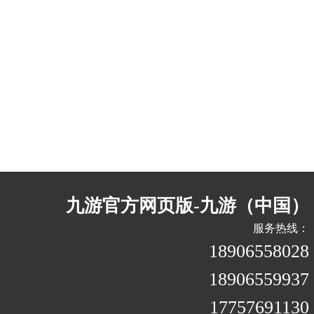
九游官方网页版-九游（中国）
服务热线：
18906558028
18906559937
17757691130