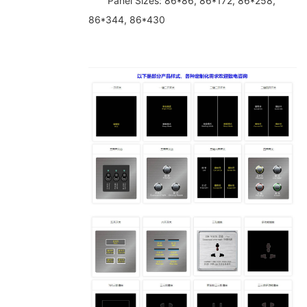
Panel Sizes: 86*86, 86*172, 86*258,
86*344, 86*430