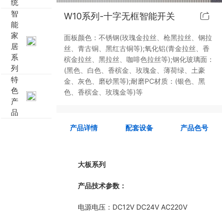
统
智
W10系列-十字无框智能开关
靓典系列智能开关
客控系统方案4
能
家
面板颜色：不锈钢(玫瑰金拉丝、枪黑拉丝、钢拉
睿典系列智能开关
客控系统方案5
居
丝、青古铜、黑红古铜等);氧化铝(青金拉丝、香
系
槟金拉丝、黑拉丝、咖啡色拉丝等);钢化玻璃面：
列
君典系列智能开关
(黑色、白色、香槟金、玫瑰金、薄荷绿、土豪
特
金、灰色、磨砂黑等);耐磨PC材质：(银色、黑
色
色、香槟金、玫瑰金等)等
凯越系列智能开关
产
品
九游官方网页版-九游（中国） 智能开关
产品详情
配套设备
产品色号
大板系列智能开关
大板系列
摇杆系列智能开关
产品技术参数：
精雕系列智能开关
电源电压：DC12V DC24V AC220V
70款的智能开关