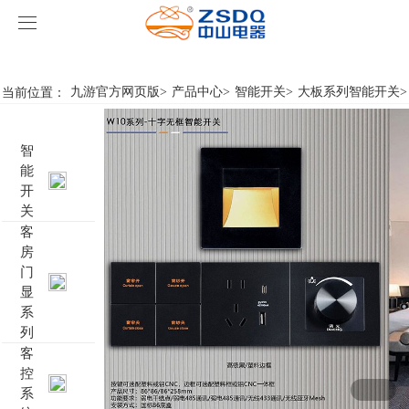
九游官方网页版
九游官方网页版
当前位置：
九游官方网页版
>
产品中心
>
智能开关
>
大板系列智能开关
>
产品中心
智
九游官方网页版
智能开关
能
开
案例展示
客房门显系列
九游官方网页版
名典系列智能开关
关
客
房
关于我们
客控系统
行业新闻
成功案例
雅典系列智能开关
标准86门显
门
显
九游官方网页版-九游（中国）
智能家居系列
轻典系列智能开关
标准带房号门显
客控系统方案1
系
列
特色产品
怡典系列智能开关
非标定制门显
客控系统方案2
电动窗帘
客
控
系
智典系列智能开关
客控系统方案3
无线开关插座
壁龛式插卡取电